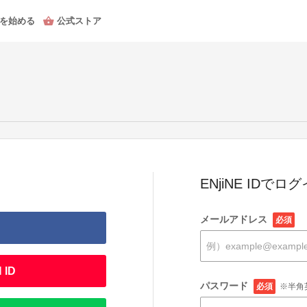
を始める
公式ストア
ENjiNE IDでロ
メールアドレス
必須
 ID
パスワード
必須
※半角