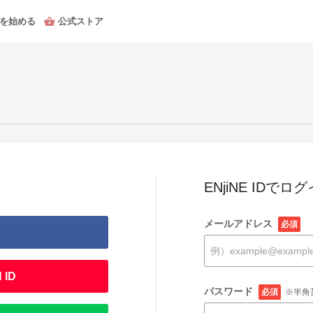
を始める
公式ストア
ENjiNE IDでロ
メールアドレス
必須
 ID
パスワード
必須
※半角