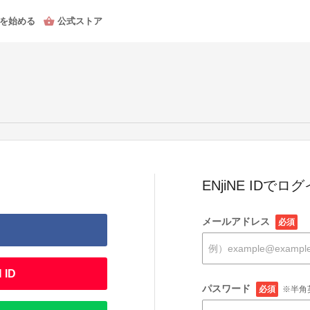
を始める
公式ストア
ENjiNE IDでロ
メールアドレス
必須
 ID
パスワード
必須
※半角