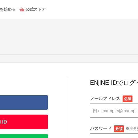
を始める
公式ストア
ENjiNE IDでロ
メールアドレス
必須
 ID
パスワード
必須
※半角