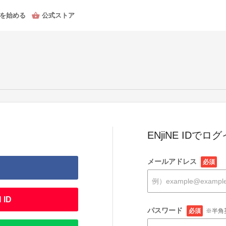
を始める
公式ストア
ENjiNE IDでロ
メールアドレス
必須
 ID
パスワード
必須
※半角