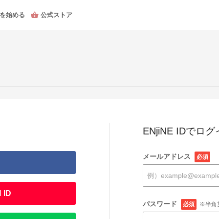
を始める
公式ストア
ENjiNE IDでロ
メールアドレス
必須
 ID
パスワード
必須
※半角