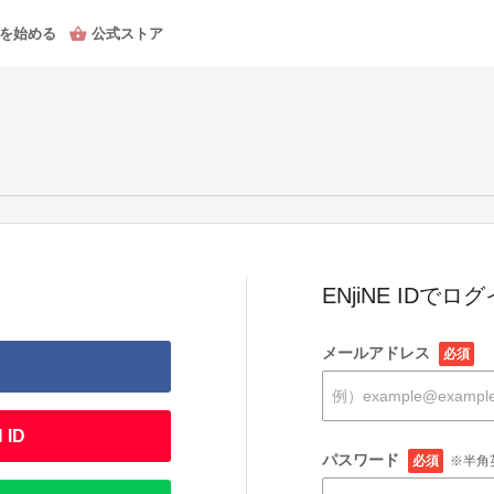
を始める
公式ストア
ENjiNE IDでロ
メールアドレス
必須
 ID
パスワード
必須
※半角