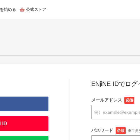
を始める
公式ストア
ENjiNE IDでロ
メールアドレス
必須
 ID
パスワード
必須
※半角