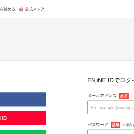
を始める
公式ストア
ENjiNE IDでロ
メールアドレス
必須
 ID
パスワード
必須
※半角