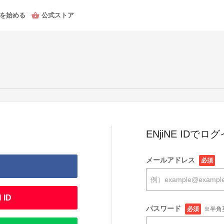
を始める
公式ストア
ENjiNE IDでロ
メールアドレス
必須
 ID
パスワード
必須
※半角