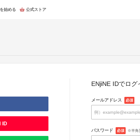
を始める
公式ストア
ENjiNE IDでロ
メールアドレス
必須
 ID
パスワード
必須
※半角