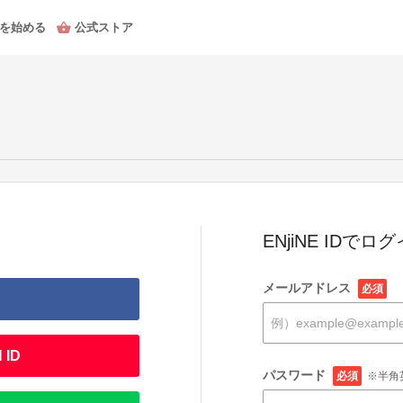
を始める
公式ストア
ENjiNE IDでロ
メールアドレス
必須
 ID
パスワード
必須
※半角