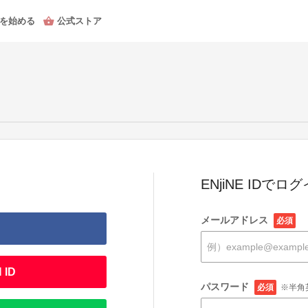
を始める
公式ストア
ENjiNE IDでロ
メールアドレス
必須
 ID
パスワード
必須
※半角