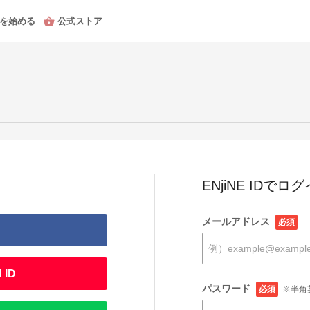
を始める
公式ストア
ENjiNE IDでロ
メールアドレス
必須
 ID
パスワード
必須
※半角