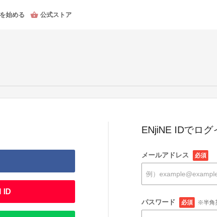
を始める
公式ストア
ENjiNE IDでロ
メールアドレス
必須
 ID
パスワード
必須
※半角