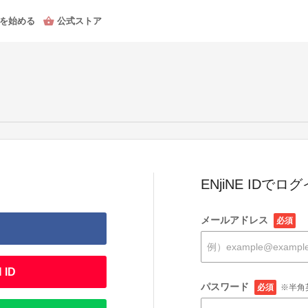
を始める
公式ストア
ENjiNE IDでロ
メールアドレス
必須
 ID
パスワード
必須
※半角