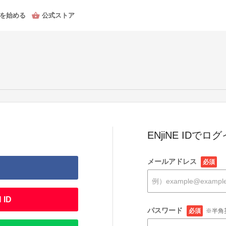
を始める
公式ストア
ENjiNE IDでロ
メールアドレス
必須
 ID
パスワード
必須
※半角