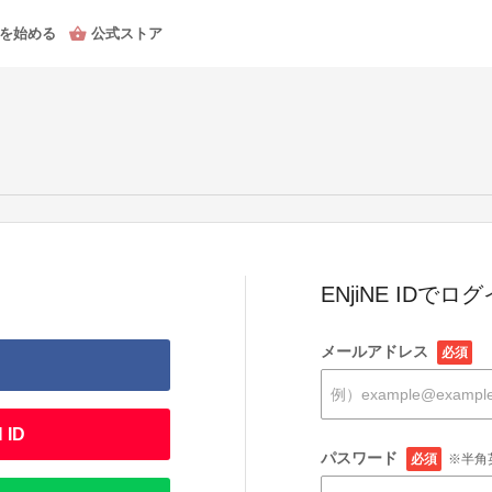
を始める
公式ストア
ENjiNE IDでロ
メールアドレス
必須
 ID
パスワード
必須
※半角