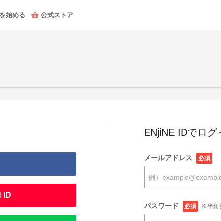
を始める
公式ストア
ENjiNE IDでロ
メールアドレス
必須
 ID
パスワード
必須
※半角