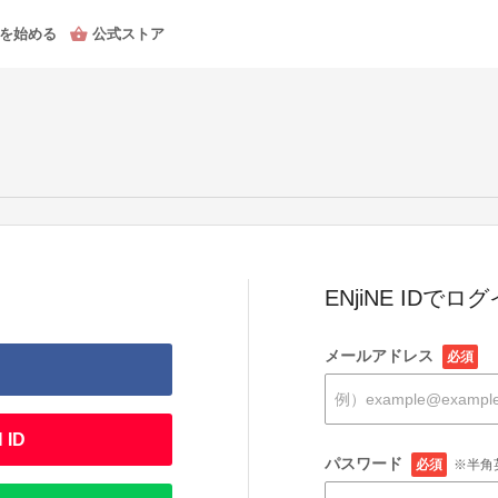
を始める
公式ストア
ENjiNE IDでロ
メールアドレス
必須
 ID
パスワード
必須
※半角