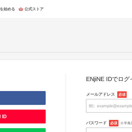
を始める
公式ストア
ENjiNE IDでロ
メールアドレス
必須
 ID
パスワード
必須
※半角