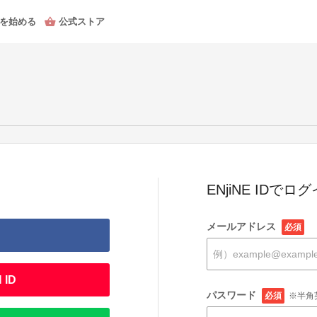
を始める
公式ストア
ENjiNE IDでロ
メールアドレス
必須
 ID
パスワード
必須
※半角