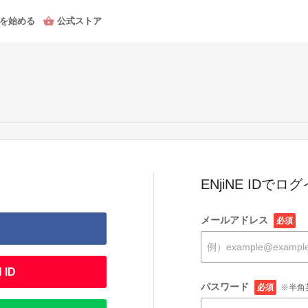
を始める
公式ストア
ENjiNE IDでロ
メールアドレス
必須
 ID
パスワード
必須
※半角