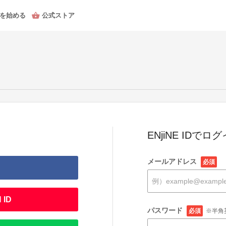
を始める
公式ストア
ENjiNE IDでロ
メールアドレス
必須
 ID
パスワード
必須
※半角