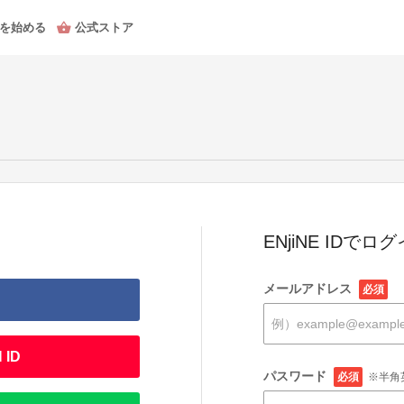
を始める
公式ストア
ENjiNE IDでロ
メールアドレス
必須
 ID
パスワード
必須
※半角