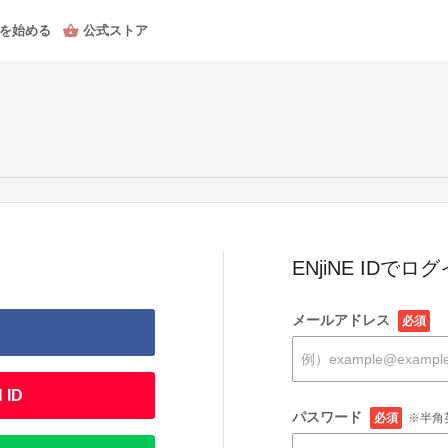
を始める
公式ストア
ENjiNE IDでロ
メールアドレス
必須
 ID
パスワード
必須
※半角