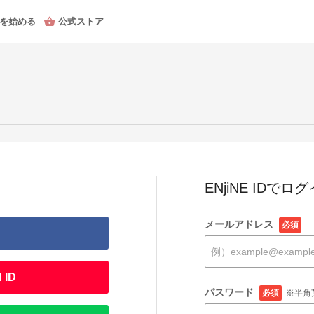
を始める
公式ストア
ENjiNE IDでロ
メールアドレス
必須
 ID
パスワード
必須
※半角