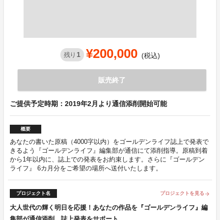
¥200,000
1
残り
(税込)
販売終了
ご提供予定時期：2019年2月より通信添削開始可能
概要
あなたの書いた原稿（4000字以内）をゴールデンライフ誌上で発表で
きるよう『ゴールデンライフ』編集部が通信にて添削指導。原稿到着
から1年以内に、誌上での発表をお約束します。さらに『ゴールデン
ライフ』 6カ月分をご希望の場所へ送付いたします。
プロジェクト名
プロジェクトを見る
arrow_forward
大人世代の輝く明日を応援！あなたの作品を『ゴールデンライフ』編
集部が通信添削、誌上発表をサポート