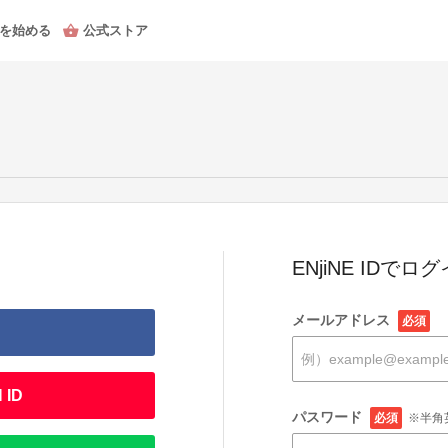
を始める
公式ストア
ENjiNE IDでロ
メールアドレス
必須
 ID
パスワード
必須
※半角