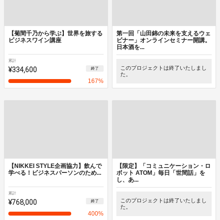
【菊間千乃から学ぶ】世界を旅する
第一回「山田錦の未来を支えるウェ
ビジネスワイン講座
ビナー」オンラインセミナー開講。
日本酒を...
累計
¥334,600
このプロジェクトは終了いたしまし
終了
た。
167
%
【NIKKEI STYLE企画協力】飲んで
【限定】「コミュニケーション・ロ
学べる！ビジネスパーソンのため...
ボット ATOM」毎日「世間話」を
し、あ...
累計
¥768,000
このプロジェクトは終了いたしまし
終了
た。
400
%