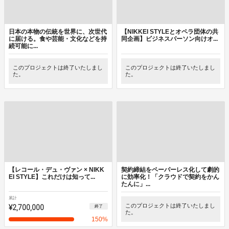
日本の本物の伝統を世界に、次世代
【NIKKEI STYLEとオペラ団体の共
に届ける。食や芸能・文化などを持
同企画】ビジネスパーソン向けオ...
続可能に...
このプロジェクトは終了いたしまし
このプロジェクトは終了いたしまし
た。
た。
【レコール・デュ・ヴァン × NIKK
契約締結をペーパーレス化して劇的
EI STYLE】これだけは知って...
に効率化！「クラウドで契約をかん
たんに」...
累計
¥2,700,000
このプロジェクトは終了いたしまし
終了
た。
150
%