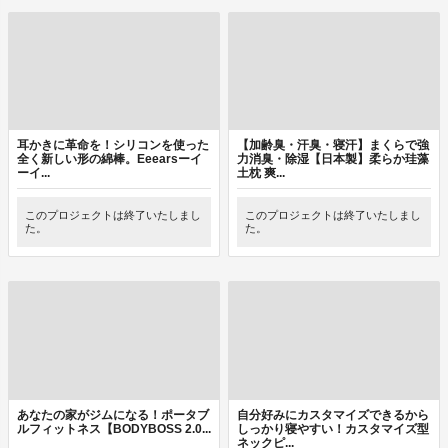
耳かきに革命を！シリコンを使った
【加齢臭・汗臭・寝汗】まくらで強
全く新しい形の綿棒。Eeearsーイ
力消臭・除湿【日本製】柔らか珪藻
ーイ...
土枕 爽...
このプロジェクトは終了いたしまし
このプロジェクトは終了いたしまし
た。
た。
あなたの家がジムになる！ポータブ
自分好みにカスタマイズできるから
ルフィットネス【BODYBOSS 2.0...
しっかり寝やすい！カスタマイズ型
ネックピ...