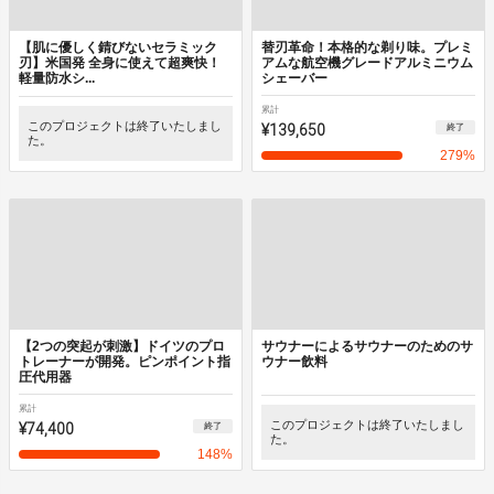
【肌に優しく錆びないセラミック
替刃革命！本格的な剃り味。プレミ
刃】米国発 全身に使えて超爽快！
アムな航空機グレードアルミニウム
軽量防水シ...
シェーバー
累計
このプロジェクトは終了いたしまし
¥139,650
終了
た。
279
%
【2つの突起が刺激】ドイツのプロ
サウナーによるサウナーのためのサ
トレーナーが開発。ピンポイント指
ウナー飲料
圧代用器
累計
¥74,400
このプロジェクトは終了いたしまし
終了
た。
148
%