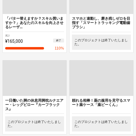
「パター替えますか？スキル買いま
スマホと連動し、磨き残しゼロを目
すか？」あなたのスキルを向上させ
指す「スマートトラッキング電動歯
るレーザ...
ブラシ」
累計
¥165,000
このプロジェクトは終了いたしまし
終了
た。
110
%
一日働いた脚の休息用脚枕ルナエア
頼れる相棒！薬の服用を見守るスマ
ー・レッグピロー『カーフラック
ート薬ケース「薬ピーくん」
ス』
このプロジェクトは終了いたしまし
このプロジェクトは終了いたしまし
た。
た。