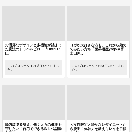
お洒落なデザインと多機能が詰まっ
ヨガが大好きな方も、これから始め
た魔法のトラベルピロー『Omni Pi
てみたい方も「世界遺産yoga＠富
l...
士山河...
このプロジェクトは終了いたしまし
このプロジェクトは終了いたしまし
た。
た。
腸内環境を整え、働く人々の健康を
＜女性限定＞続かないダイエットか
守りたい！自宅でできる次世代型腸
ら脱出！体幹力を鍛えキレイを目指