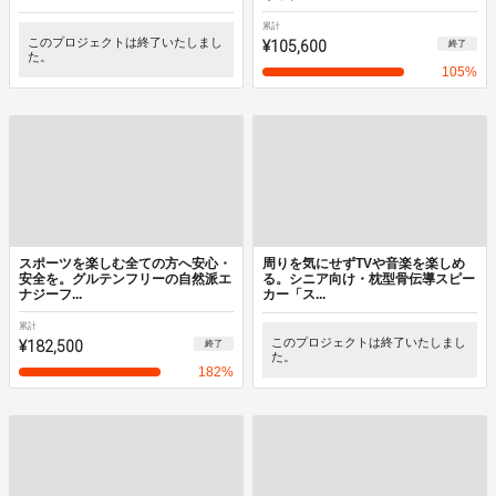
累計
このプロジェクトは終了いたしまし
¥105,600
終了
た。
105
%
スポーツを楽しむ全ての方へ安心・
周りを気にせずTVや音楽を楽しめ
安全を。グルテンフリーの自然派エ
る。シニア向け・枕型骨伝導スピー
ナジーフ...
カー「ス...
累計
¥182,500
このプロジェクトは終了いたしまし
終了
た。
182
%