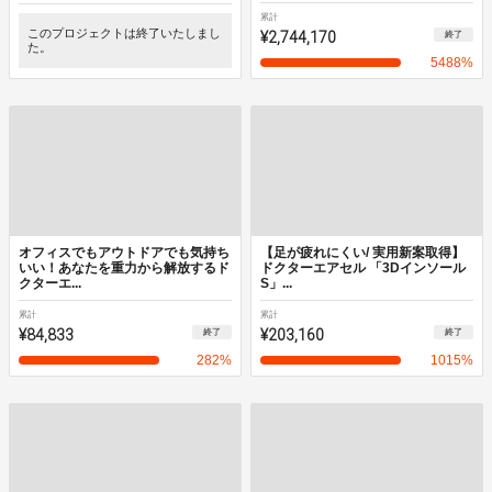
累計
このプロジェクトは終了いたしまし
¥2,744,170
終了
た。
5488
%
オフィスでもアウトドアでも気持ち
【足が疲れにくい/ 実用新案取得】
いい！あなたを重力から解放するド
ドクターエアセル 「3Dインソール
クターエ...
S」...
累計
累計
¥84,833
¥203,160
終了
終了
282
%
1015
%