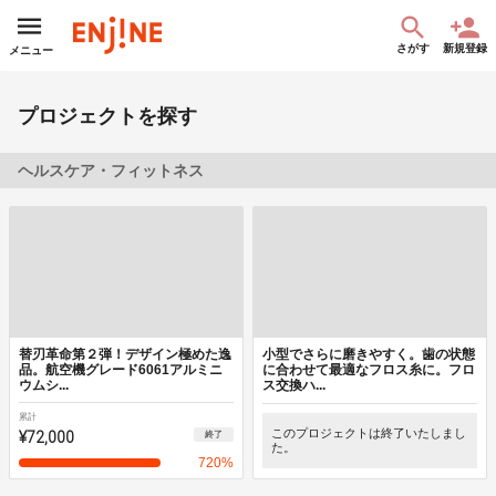
さがす
新規登録
メニュー
プロジェクトを探す
ヘルスケア・フィットネス
替刃革命第２弾！デザイン極めた逸
小型でさらに磨きやすく。歯の状態
品。航空機グレード6061アルミニ
に合わせて最適なフロス糸に。フロ
ウムシ...
ス交換ハ...
累計
¥72,000
このプロジェクトは終了いたしまし
終了
た。
720
%