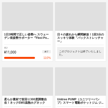
1日3時間で正しい姿勢へ スウェー
日々の疲れから瞬間解放！1回3分の
デン発姿勢サポーター『Flexi Po...
スッキリ体験「バックストレッチャ
ー」
累計
¥11,000
このプロジェクトは終了いたしまし
終了
た。
110
%
柔らか素材で首回り300度調整自
Unitree PUMP（ユニツリーパン
在！ネックEMS温熱ホグネック
プ）スマート電動ポケットジム ジ...