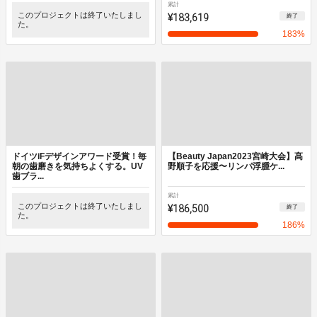
累計
このプロジェクトは終了いたしまし
¥183,619
終了
た。
183
%
ドイツiFデザインアワード受賞！毎
【Beauty Japan2023宮崎大会】髙
朝の歯磨きを気持ちよくする。UV
野順子を応援〜リンパ浮腫ケ...
歯ブラ...
累計
このプロジェクトは終了いたしまし
¥186,500
終了
た。
186
%