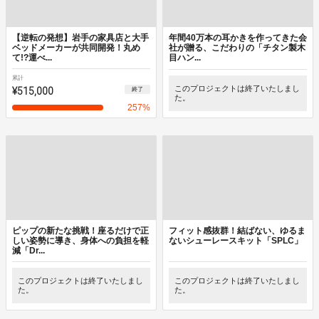
【逆転の発想】岩手の家具店と大手
年間40万本の耳かきを作ってきた会
ベッドメーカーが共同開発！丸め
社が贈る、こだわりの「チタン製木
て!?運べ...
目ハン...
累計
¥515,000
このプロジェクトは終了いたしまし
終了
た。
257
%
ピップの新たな挑戦！座るだけで正
フィット感抜群！結ばない、ゆるま
しい姿勢に導き、身体への負担を軽
ないシューレースキット「SPLC」
減「Dr...
このプロジェクトは終了いたしまし
このプロジェクトは終了いたしまし
た。
た。