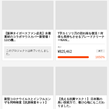
【阪神タイガースファン必見】水着
T字カミソリ刃の切れ味を復活！何
素材のコラボマウスカバー新登場！
倍も長持ちさせるブレードクリーナ
12の機...
ーNAN...
累計
このプロジェクトは終了いたしまし
¥825,462
終了
た。
1650
%
新型コロナウイルスとインフルエン
【洗える抗菌マスク！】 日本製の
ザを同時検査【抗原検査キット】
高い技術力で、着け心地にもこだわ
りました。