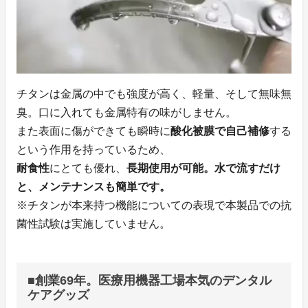
チタンは金属の中でも強度が高く、軽量、そして無味無
臭。口に入れても金属特有の味がしません。
また表面に傷ができても瞬時に
酸化被膜で自己補修
する
という作用を持っているため、
耐食性
にとても優れ、
長期使用が可能。水で流すだけ
と、メンテナンスも簡単です。
※チタンが本来持つ機能についての表現で本製品での抗
菌性試験は実施していません。
■創業69年。医療用機器工場本気のデンタル
ケアグッズ