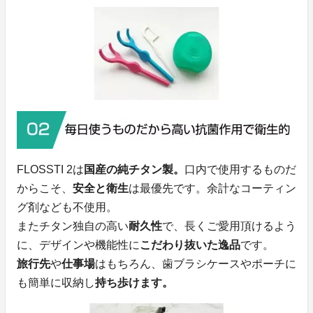
FLOSSTI 2は
国産の純チタン製。
口内で使用するものだ
からこそ、
安全と衛生
は最優先です。余計なコーティン
グ剤なども不使用。
またチタン独自の高い
耐久性
で、長くご愛用頂けるよう
に、デザインや機能性に
こだわり抜いた逸品
です。
旅行先
や
仕事場
はもちろん、歯ブラシケースやポーチに
も簡単に収納し
持ち歩けます。