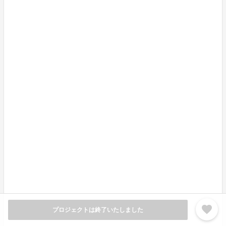
く展開し、お客様の健康や美容に寄り添い、明日の笑顔
の実現を目指しております。
どんなに丁寧に磨いたとしても、歯ブラシだけでは口の
中は6割しかキレイにならないと言われています。
歯ブラシで届かない歯間をフロスで磨いてプラークと言
われる歯や息のトラブルの原因を80％～90％除去する
オーラルケアは日本人のおよそ7割もが実践していると
言います。（出典：公益財団法人ライオン歯科衛生研究
所 歯と歯の間のケア方法
https://www.lion-dent-healt
h.or.jp/labo/article/care/02.htm
（参照日2023-8-22））
進化したフロス習慣をアップデートするチタン製フロス
ハンドル「FLOSSTI 2」のプロジェクト応援のほど、よ
ろしくお願いいたします。
ぜひ、応援いただけましたらと思います。
よろしくお願いいたします。
favorite
プロジェクトは終了いたしました
● 配送リスク