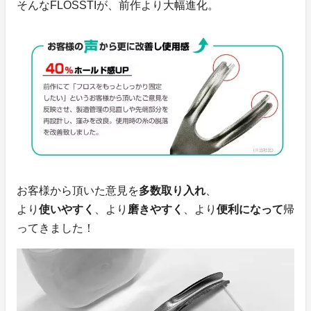
そんなFLOSSTIが、前作より大幅進化。
お客様から頂いた意見を
多数取り入れ
、
より
使いやすく
、より
磨きやすく
、より
便利になって
帰
ってきました！