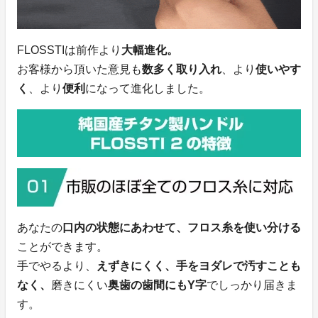
FLOSSTIは前作より
大幅進化。
お客様から頂いた意見も
数多く取り入れ
、より
使いやす
く
、より
便利
になって進化しました。
あなたの
口内の状態にあわせて、フロス糸を使い分ける
ことができます。
手でやるより、
えずきにくく、手をヨダレで汚すことも
なく、
磨きにくい
奥歯の歯間にもY字
でしっかり届きま
す。