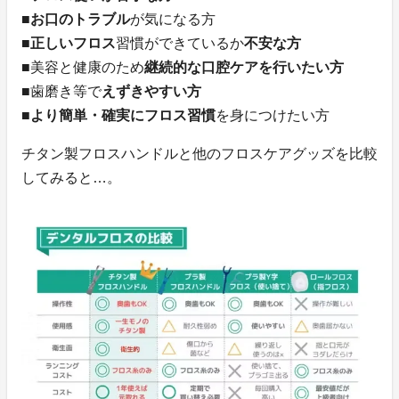
■
お口のトラブル
が気になる方
■
正しいフロス
習慣ができているか
不安な方
■美容と健康のため
継続的な口腔ケアを行いたい方
■歯磨き等で
えずきやすい方
■
より簡単・確実にフロス習慣
を身につけたい方
チタン製フロスハンドルと他のフロスケアグッズを比較
してみると…。