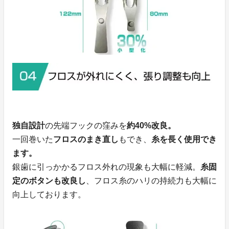
独自設計
の先端フックの窪みを
約40%改良。
一回巻いた
フロスのまき直し
もでき、
糸を長く使用でき
ます。
銀歯に引っかかるフロス外れの現象も大幅に軽減。
糸固
定のボタンも改良し
、フロス糸のハリの持続力も大幅に
向上しております。