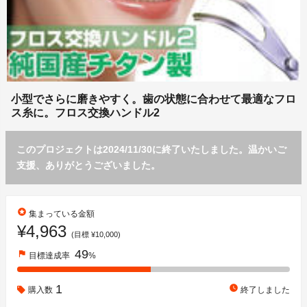
小型でさらに磨きやすく。歯の状態に合わせて最適なフロ
ス糸に。フロス交換ハンドル2
このプロジェクトは2024/11/30に終了いたしました。温かいご
支援、ありがとうございました。
stars
集まっている金額
¥4,963
(目標 ¥10,000)
49
flag
目標達成率
%
1
watch_later
購入数
終了しました