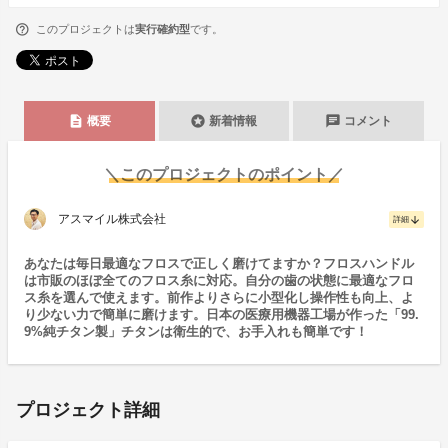
このプロジェクトは
実行確約型
です。
description
stars
chat
概要
新着情報
コメント
＼このプロジェクトのポイント／
アスマイル株式会社
arrow_downward
詳細
あなたは毎日最適なフロスで正しく磨けてますか？フロスハンドル
は市販のほぼ全てのフロス糸に対応。自分の歯の状態に最適なフロ
ス糸を選んで使えます。前作よりさらに小型化し操作性も向上、よ
り少ない力で簡単に磨けます。日本の医療用機器工場が作った「99.
9%純チタン製」チタンは衛生的で、お手入れも簡単です！
プロジェクト詳細