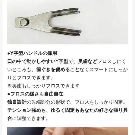
●Y字型ハンドルの採用
口の中で動かしやすい
Y字型で、
奥歯など
フロスしにく
いところも、
歯ぐきを傷めること
なくスマートにしっか
りとフロスできます。
※奥歯もしっかりフロスできます
●フロスの緩さも自由自在
独自設計
の先端部分の形状で、フロスをしっかり固定。
テンション強め
も、
ゆるく固定もあなたの好きな張り具
合
に調整できます。