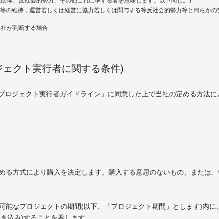
右翼団体、反社会的勢力、その他これに準ずる者を意味します。以下同じ。）
等の維持，運営若しくは経営に協力若しくは関与する等反社会的勢力等と何らかの
当社が判断する場合
ジェクト実行者に関する条件)
プロジェクト実行者ガイドライン」に同意した上で当社の定める方法に
定める方式により購入を決定します。購入する意思のないもの、または、
が可能なプロジェクトの期間(以下、「プロジェクト期間」とします)内
き込み)することを要します