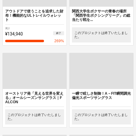
アウトドアで使うことを追求した財
関西大学生ボクサーの青春の場所
布！機能的なULトレイルウォレッ
「関西学生ボクシングリーグ」の総
ト
当たり戦を...
累計
¥134,940
このプロジェクトは終了いたしまし
終了
た。
269
%
オーストリア発「見える世界を変え
一瞬で眩しさ制御！A－FIT瞬間調光
る」オールシーズンサングラス｜F
偏光スポーツサングラス
ALCON
このプロジェクトは終了いたしまし
このプロジェクトは終了いたしまし
た。
た。