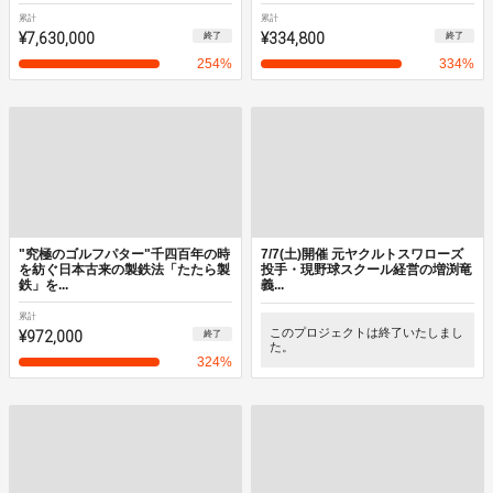
累計
累計
¥7,630,000
¥334,800
終了
終了
254
%
334
%
"究極のゴルフパター"千四百年の時
7/7(土)開催 元ヤクルトスワローズ
を紡ぐ日本古来の製鉄法「たたら製
投手・現野球スクール経営の増渕竜
鉄」を...
義...
累計
¥972,000
このプロジェクトは終了いたしまし
終了
た。
324
%