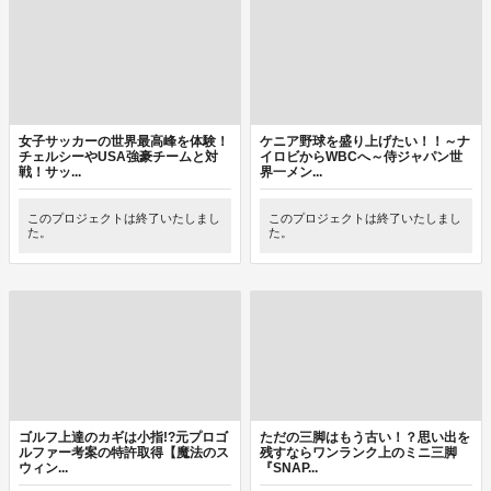
女子サッカーの世界最高峰を体験！
ケニア野球を盛り上げたい！！～ナ
チェルシーやUSA強豪チームと対
イロビからWBCへ～侍ジャパン世
戦！サッ...
界一メン...
このプロジェクトは終了いたしまし
このプロジェクトは終了いたしまし
た。
た。
ゴルフ上達のカギは小指!?元プロゴ
ただの三脚はもう古い！？思い出を
ルファー考案の特許取得【魔法のス
残すならワンランク上のミニ三脚
ウィン...
『SNAP...