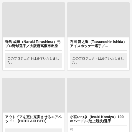
寺島 成輝（Naruki Terashima）元
石田 龍之進（Tatsunoshin Ishida）
プロ野球選手／大阪府高槻市出身
アイスホッケー選手／...
このプロジェクトは終了いたしまし
このプロジェクトは終了いたしまし
た。
た。
アウトドアを更に充実させるエアベ
小宮いつき（Itsuki Komiya）100
ッド！【HOTO AIR BED】
ｍハードル(陸上競技)選手...
累計