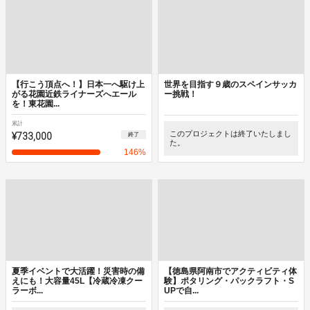
【行こう頂点へ！】日本一へ駆け上
世界を目指す９歳のスペインサッカ
がる花園近鉄ライナーズへエール
ー挑戦！
を！東花園...
累計
¥733,000
このプロジェクトは終了いたしまし
終了
た。
146
%
夏季イベントで大活躍！災害時の備
【徳島県阿南市でアクティビティ体
えにも！大容量45L【冷蔵冷凍クー
験】ポタリング・パックラフト・S
ラーボ...
UPで自...