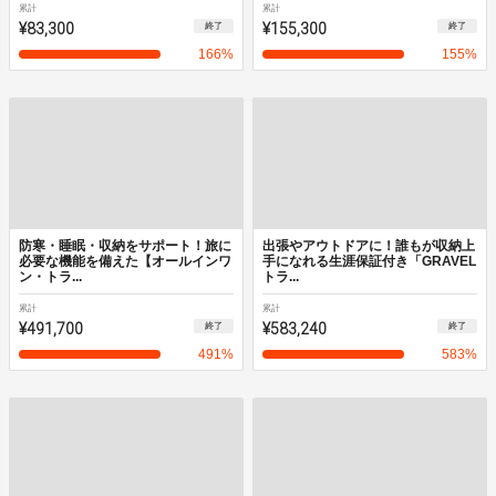
累計
累計
¥83,300
¥155,300
終了
終了
166
%
155
%
防寒・睡眠・収納をサポート！旅に
出張やアウトドアに！誰もが収納上
必要な機能を備えた【オールインワ
手になれる生涯保証付き「GRAVEL
ン・トラ...
トラ...
累計
累計
¥491,700
¥583,240
終了
終了
491
%
583
%