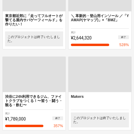
東京都近郊に「走ってフルオートが
＼ 革新的・登山用インソール ／「Y
撃てる屋内サバゲーフィールド」を
AMAP(ヤマップ)」×「BMZ」
作りたい！
累計
このプロジェクトは終了いたしまし
¥2,644,320
終了
た。
528
%
渋谷に24h利用できるジム、ファイ
Makers
トクラブをつくる！〜習う・闘う・
観る・飲む〜
累計
¥1,789,000
このプロジェクトは終了いたしまし
終了
た。
357
%