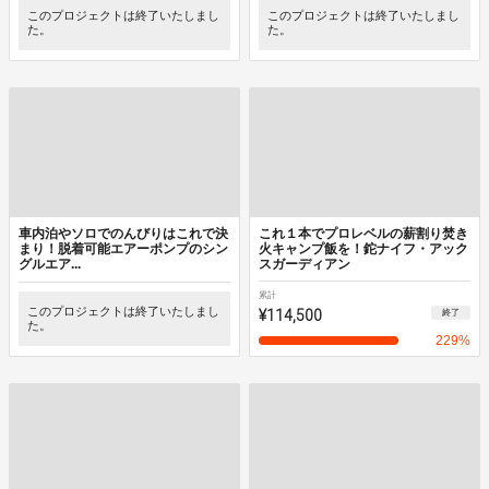
このプロジェクトは終了いたしまし
このプロジェクトは終了いたしまし
た。
た。
車内泊やソロでのんびりはこれで決
これ１本でプロレベルの薪割り焚き
まり！脱着可能エアーポンプのシン
火キャンプ飯を！鉈ナイフ・アック
グルエア...
スガーディアン
累計
このプロジェクトは終了いたしまし
¥114,500
終了
た。
229
%