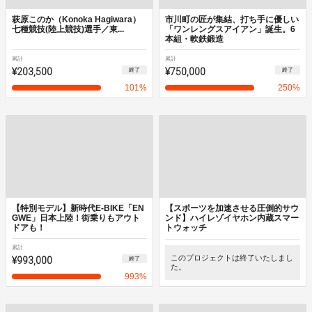
萩原このか（Konoka Hagiwara）
市川町の匠が集結、打ち手に優しい
七種競技(陸上競技)選手／東...
「ワンレングスアイアン」誕生。6
本組・軟鉄鍛造
累計
累計
¥203,500
¥750,000
終了
終了
101
%
250
%
【特別モデル】新時代E-BIKE「EN
【スポーツを加速させる圧倒的サウ
GWE」日本上陸！街乗りもアウト
ンド】ハイレゾイヤホン内蔵スマー
ドアも！
トウォッチ
累計
¥993,000
このプロジェクトは終了いたしまし
終了
た。
993
%