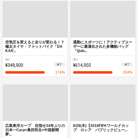
空気圧を変えると走りが変わる！？
通勤にスポーツに！アクティブユー
極太タイヤ・ファットバイク「DA
ザーに最適化された多機能バッグ
KAR」
「Quiv...
累計
累計
¥348,900
¥614,950
終了
終了
174
%
204
%
広島東洋カープ 目指せ34年ぶりの
6/28(木)【2018FIFAワールドカッ
日本一Carp×奥田民生×中国新聞
プ ロシア パブリックビュー...
夢...