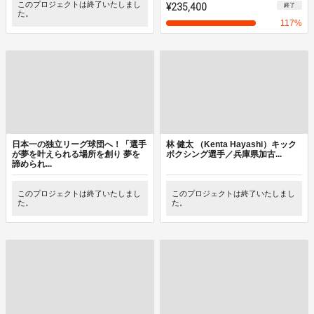
このプロジェクトは終了いたしまし
¥235,400
終了
た。
117
%
日本一の独立リーグ球団へ！「選手
林 健太 （Kenta Hayashi）キック
が夢を叶えられる場所を創り 夢を
ボクシング選手／兵庫県加古...
諦められ...
このプロジェクトは終了いたしまし
このプロジェクトは終了いたしまし
た。
た。