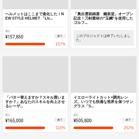
ヘルメットはここまで進化した！N
「奥出雲前綿屋 鐵泉堂」オープン
EW STYLE HELMET 「Liv...
記念！刀剣素材の”玉鋼”を使用した
ゴルフ...
累計
¥157,850
このプロジェクトは終了いたしまし
終了
た。
157
%
「パター替えますか？スキル買いま
イエローライトカット×調光レン
すか？」あなたのスキルを向上させ
ズ。いつでも快適な視界を保つサン
るレーザ...
グラス「S...
累計
累計
¥165,000
¥505,800
終了
終了
110
%
252
%