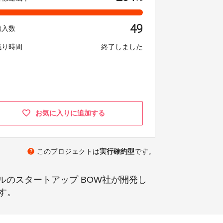
49
購入数
残り時間
終了しました
お気に入りに追加する
help
このプロジェクトは
実行確約型
です。
ルのスタートアップ BOW社が開発し
す。