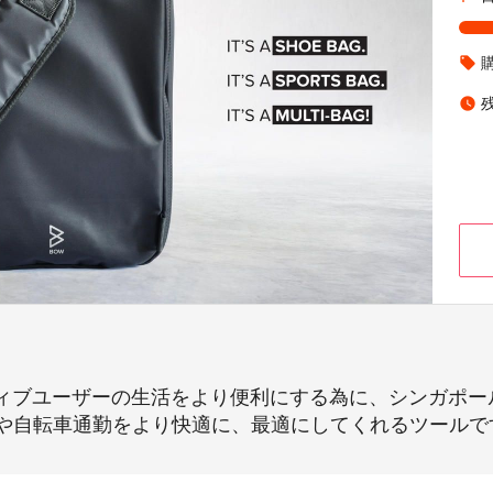
local_offer
watch_later
クティブユーザーの生活をより便利にする為に、シンガポー
や自転車通勤をより快適に、最適にしてくれるツールで