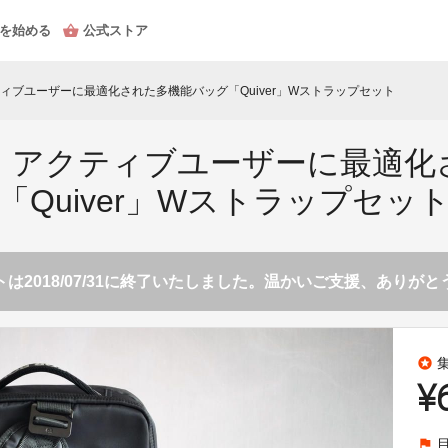
を始める
公式ストア
ィブユーザーに最適化された多機能バッグ「Quiver」Wストラップセット
！アクティブユーザーに最適化
「Quiver」Wストラップセッ
は2018/07/31に終了いたしました。温かいご支援、ありが
stars
¥
flag