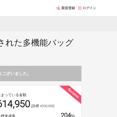
新規登録
ログイン
された多機能バッグ
ト
とうございました。
Success
集まっている金額
614,950
¥300,000)
(目標
204
%
目標達成率