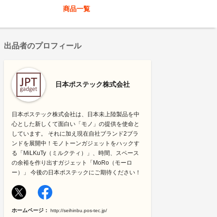
商品一覧
出品者のプロフィール
日本ポステック株式会社
日本ポステック株式会社は、日本未上陸製品を中
心とした新しくて面白い「モノ」の提供を使命と
しています。 それに加え現在自社ブランド2ブラ
ンドを展開中！モノトーンガジェットをハックす
る「MiLKuTy（ミルクティ）」、時間、スペース
の余裕を作り出すガジェット「MoRo（モーロ
ー）」 今後の日本ポステックにご期待ください！
ホームページ：
http://seihinbu.pos-tec.jp/