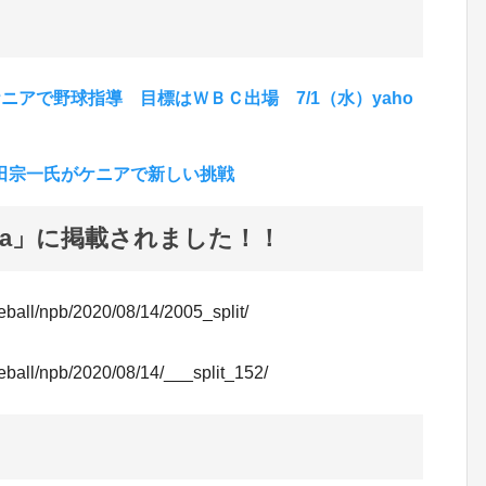
アで野球指導 目標はＷＢＣ出場 7/1（水）yaho
田宗一氏がケニアで新しい挑戦
tiva」に掲載されました！！
seball/npb/2020/08/14/2005_split/
seball/npb/2020/08/14/___split_152/