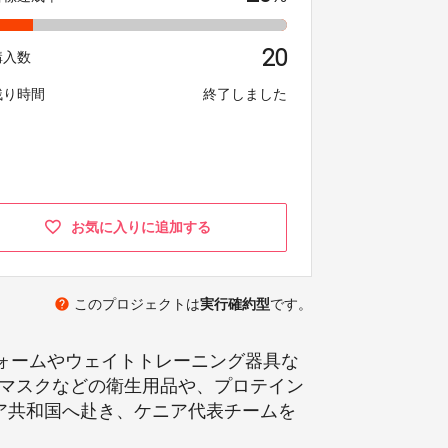
20
購入数
残り時間
終了しました
お気に入りに追加する
help
このプロジェクトは
実行確約型
です。
ォームやウェイトトレーニング器具な
・マスクなどの衛生用品や、プロテイン
ニア共和国へ赴き、ケニア代表チームを