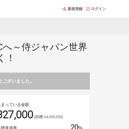
新規登録
ログイン
Cへ～侍ジャパン世界
く！
とうございました。
集まっている金額
827,000
¥4,000,000)
(目標
20
%
目標達成率