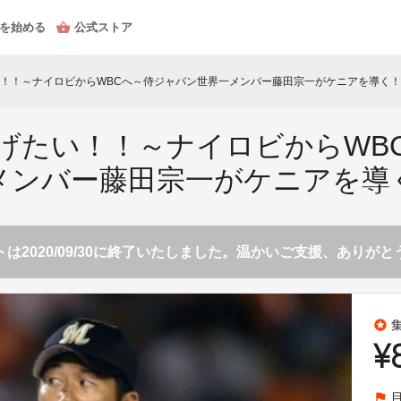
を始める
公式ストア
！！～ナイロビからWBCへ～侍ジャパン世界一メンバー藤田宗一がケニアを導く！
げたい！！～ナイロビからWB
メンバー藤田宗一がケニアを導
は2020/09/30に終了いたしました。温かいご支援、ありが
stars
¥
flag