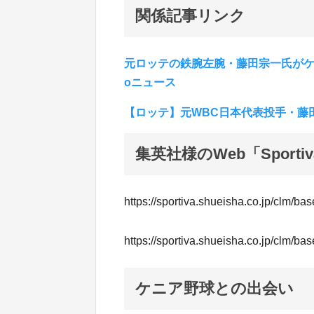
関係記事リンク
元ロッテの鉄腕左腕・藤田宗一氏がケニ
oニュース
【ロッテ】元WBC日本代表投手・藤
集英社様のWeb「Spor
https://sportiva.shueisha.co.jp/clm/ba
https://sportiva.shueisha.co.jp/clm/ba
ケニア野球との出会い