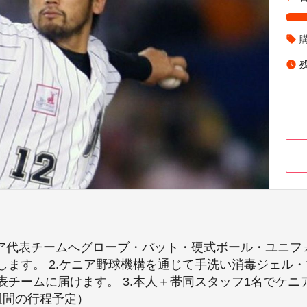
local_offer
watch_later
ニア代表チームへグローブ・バット・硬式ボール・ユニフ
します。 2.ケニア野球機構を通じて手洗い消毒ジェル
チームに届けます。 3.本人＋帯同スタッフ1名でケ
週間の行程予定）