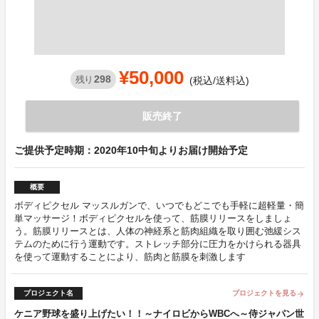
¥50,000
298
残り
(税込/送料込)
販売終了
ご提供予定時期：2020年10中旬よりお届け開始予定
概要
ボディピクセル マッスルガンで、いつでもどこでも手軽に超軽量・簡
単マッサージ！ボディピクセルを使って、筋膜リリースをしましょ
う。筋膜リリースとは、人体の神経系と筋肉組織を取り囲む弛緩シス
テムのために行う運動です。ストレッチ部分に圧力をかけられる器具
を使って運動することにより、筋肉と筋膜を刺激します
プロジェクト名
プロジェクトを見る
arrow_forward
ケニア野球を盛り上げたい！！～ナイロビからWBCへ～侍ジャパン世