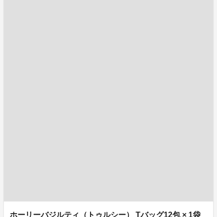
ホーリーバジルティ（トゥルシー） Tバッグ12包 × 1袋