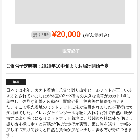
¥20,000
299
残り
(税込/送料込)
販売終了
ご提供予定時期：2020年10中旬よりお届け開始予定
概要
日本では永年、カカト着地し爪先で蹴り出すヒールフットが正しい歩
き方とされていましたが体重の2〜3倍もの大きな負荷がカカト1点に
集中し、強烈な衝撃と反動が、関節や骨、筋肉等に損傷を与えまし
た。そこで爪先着地のミッドフット走法が注目されましたが習得は大
変困難でした。イレルダケインソールは靴に入れるだけで自然に腰が
前方に出た感じになりミッドフット着地に。股関節を軸に膝を伸ばし
振り出す様に歩くと背筋が伸びた歩行が実現。更に胸を張り、歩幅を
少しずつ拡げて歩くと自然と負荷が少ない美しい歩き方が身につきま
す！