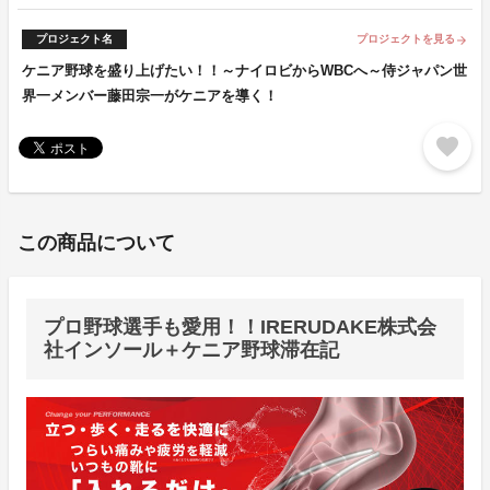
プロジェクト名
プロジェクトを見る
arrow_forward
ケニア野球を盛り上げたい！！～ナイロビからWBCへ～侍ジャパン世
界一メンバー藤田宗一がケニアを導く！
favorite
この商品について
プロ野球選手も愛用！！IRERUDAKE株式会
社インソール＋ケニア野球滞在記