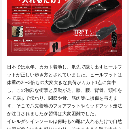
日本では永年、カカト着地し、爪先で蹴り出すヒールフ
ットが正しい歩き方とされていました。ヒールフットは
体重の2〜3倍もの大変大きな負荷がカカト1点に集中
し、この強烈な衝撃と反動が足、膝、腰、背骨、頸椎を
へて脳まで伝わり、関節や骨、筋肉等に損傷を与えま
す。そこで爪先着地のフォアフットやミッドフット走法
が注目されましたが習得は大変困難でした。
イレルダケインソールは何時もの靴に入れるだけで自然