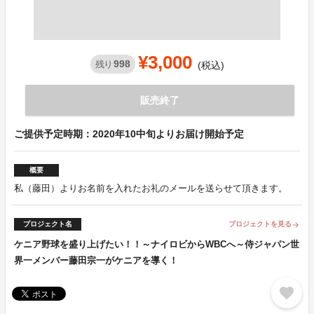
¥3,000
998
残り
(税込)
販売終了
ご提供予定時期：2020年10中旬よりお届け開始予定
概要
私（藤田）よりお名前を入れたお礼のメールを送らせて頂きます。
プロジェクト名
プロジェクトを見る
arrow_forward
ケニア野球を盛り上げたい！！～ナイロビからWBCへ～侍ジャパン世
界一メンバー藤田宗一がケニアを導く！
favorite