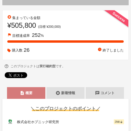
Success
stars
集まっている金額
¥505,800
(目標 ¥200,000)
252
flag
目標達成率
%
26
watch_later
購入数
終了しました
このプロジェクトは
実行確約型
です。
description
stars
chat
概要
新着情報
コメント
＼このプロジェクトのポイント／
株式会社ホプニック研究所
arrow_downward
詳細