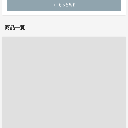
ホームページ：
http://hopnic.co.jp/
もっと見る
add
お問い合わせ：
a.takagi@hopnic.co.jp
商品一覧