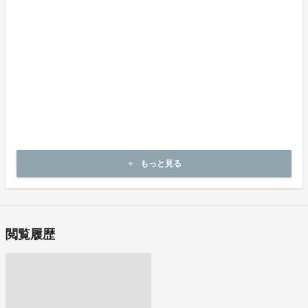
お支払い時期
【実行確約型】
商品購入時に決済します。
商品（チケット記載内容）のお引渡し時期
商品の引渡し時期またはサービスの提供時期は、各プロジェクトペ
ージの記載をご確認ください。
キャンセルの可否と条件
【実行確約型】
キャンセルはできません。
目標達成型、実行確約型を問わず決済完了後の返金は一切できませ
もっと見る
add
ん。
閲覧履歴