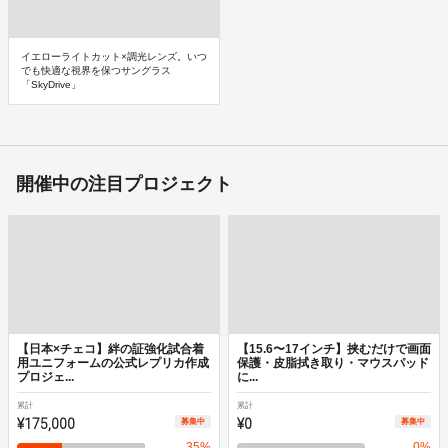
イエローライトカット×調光レンズ。いつ
でも快適な視界を保つサングラス
「SkyDrive」
開催中の注目プロジェクト
【日本×チェコ】絆の証強化試合着
【15.6〜17インチ】挟むだけで画面
用ユニフォームの公式レプリカ作成
保護・皮脂拭き取り・マウスパッド
プロジェ...
に...
累計
累計
¥175,000
¥0
募集中
募集中
35
%
0
%