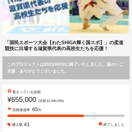
「国民スポーツ大会【わたSHIGA輝く国スポ】」の柔道
競技に出場する滋賀県代表の高校生たちを応援！
このプロジェクトは2025/04/30に終了いたしました。温かいご
支援、ありがとうございました。
stars
集まっている金額
¥655,000
(目標 ¥1,000,000)
65
flag
目標達成率
%
41
watch_later
購入数
終了しました