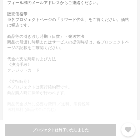
フィール欄のメールアドレスからご連絡ください。
販売価格帯
※各プロジェクトページの「リワード代金」をご覧ください。価格
は税込です。
商品等の引き渡し時期（日数）・発送方法
商品の引渡し時期またはサービスの提供時期は、各プロジェクトペ
ージの記載をご確認ください。
代金の支払時期および方法
《決済手段》
クレジットカード
《支払時期》
本プロジェクトは実行確約型です。
商品購入時に決済が行われます。
商品代金以外に必要な費用 ／送料、消費税等
送料無料 (商品代金に含む)
返品の取扱条件／返品期限、返品時の送料負担または解約や退会条
件
favorite
プロジェクトは終了いたしました
《返品の取扱い条件》