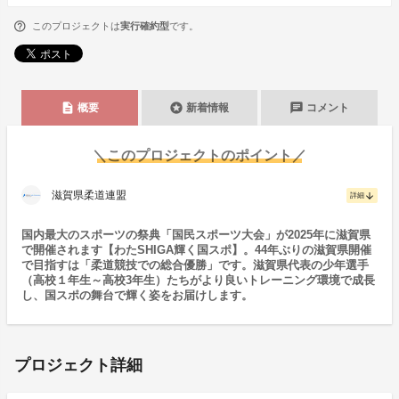
このプロジェクトは
実行確約型
です。
description
stars
chat
概要
新着情報
コメント
＼このプロジェクトのポイント／
滋賀県柔道連盟
arrow_downward
詳細
国内最大のスポーツの祭典「国民スポーツ大会」が2025年に滋賀県
で開催されます【わたSHIGA輝く国スポ】。44年ぶりの滋賀県開催
で目指すは「柔道競技での総合優勝」です。滋賀県代表の少年選手
（高校１年生～高校3年生）たちがより良いトレーニング環境で成長
し、国スポの舞台で輝く姿をお届けします。
プロジェクト詳細