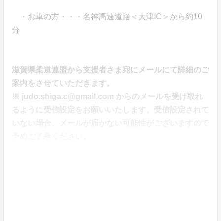
・お車の方・・・名神高速道路＜大津IC＞から約10
分
滋賀県柔道連盟から支援者さま宛にメールにて詳細のご
案内をさせていただきます。
※ judo.shiga.c@gmail.com からのメールを受け取れ
るように受信設定をお願いいたします。受信設定されて
いない場合、メールが届かない可能性がございますので
予めご了承ください。
「一丸となって頂点へ！」
皆様の温かいご支援を力に、目標達成に向けて邁進して
まいります。集まった資金は、遠征費や合宿費用など、