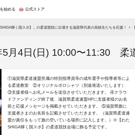
を始める
公式ストア
SHIGA輝く国スポ】」の柔道競技に出場する滋賀県代表の高校生たちを応援！
【
chevron_right
5月4日(日) 10:00〜11:3
①滋賀県柔道連盟所属の特別指導員等の成年選手や指導者等によ
る柔道教室 ②オリジナルポロシャツ（別途発送いたします）
③支援者様へお礼メールを送信させていただきます。 ④クラウ
ドファンディング終了後、滋賀県柔道連盟HPに支援者様のお名
前と応援メッセージを掲載させていただきます。 ⑤滋賀県旗に
支援者さまのお名前を記載させていただきます。（滋賀県柔道連
盟が責任をもって旗の空いている場所に記入します。）※【わた
SHIGA輝く国スポ】の柔道競技会場に飾る予定です。