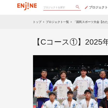
プロジェクト
トップ
プロジェクト一覧
「国民スポーツ大会【わた
chevron_right
chevron_right
【Cコース①】2025年