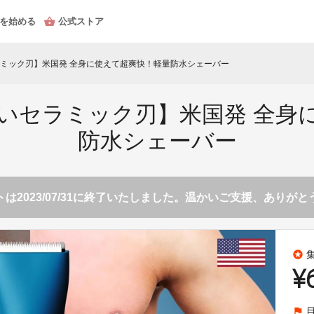
を始める
公式ストア
ミック刃】米国発 全身に使えて超爽快！軽量防水シェーバー
いセラミック刃】米国発 全身
防水シェーバー
は2023/07/31に終了いたしました。温かいご支援、ありが
stars
¥
flag