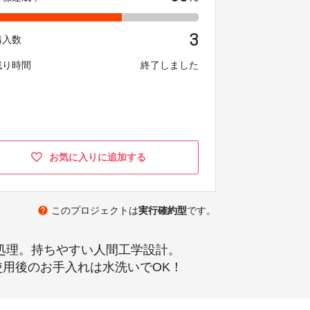
3
購入数
残り時間
終了しました
お気に入りに追加する
help
このプロジェクトは
実行確約型
です。
処理。持ちやすい人間工学設計。
使用後のお手入れは水洗いでOK！