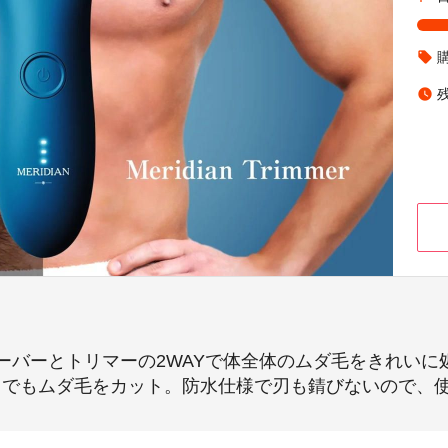
local_offer
watch_later
ーバーとトリマーの2WAYで体全体のムダ毛をきれいに
い力でもムダ毛をカット。防水仕様で刃も錆びないので、