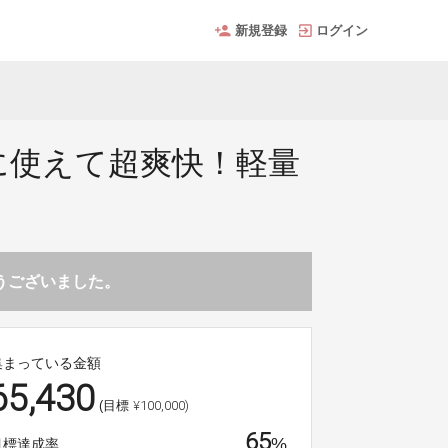
新規登録
ログイン
に使えて超爽快！軽量
とうございました。
集まっている金額
65,430
¥100,000)
(目標
65
%
目標達成率