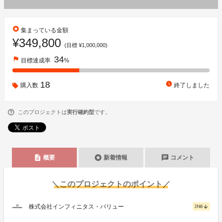
stars
集まっている金額
¥349,800
(目標 ¥1,000,000)
34
flag
目標達成率
%
18
watch_later
購入数
終了しました
このプロジェクトは
実行確約型
です。
description
stars
chat
概要
新着情報
コメント
＼このプロジェクトのポイント／
株式会社インフィニタス・バリュー
arrow_downward
詳細