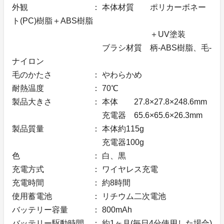
外観 ： 本体材質 ポリカーボネー
ト(PC)樹脂＋ABS樹脂
＋UV塗装
ブラシ材質 柄-ABS樹脂、毛-
ナイロン
毛のかたさ ： やわらかめ
耐熱温度 ： 70℃
製品大きさ ： 本体 27.8×27.8×248.6mm
充電器 65.6×65.6×26.3mm
製品質量 ： 本体約115g
充電器100g
色 ： 白、黒
充電方式 ： ワイヤレス充電
充電時間 ： 約8時間
使用蓄電池 ： リチウム二次電池
バッテリー容量 ： 800mAh
バッテリー駆動時間 ： 約1ヶ月(毎日4分使用した場合)