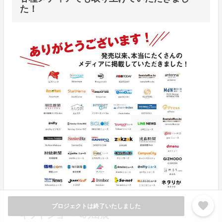
た！
favorite
プロジェクトは終了いたしました
ギフトショーへの出展