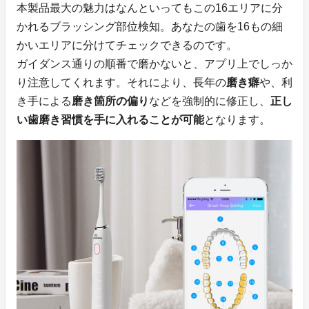
本製品最大の魅力はなんといってもこの16エリアに分
かれるブラッシング部位検知。あなたの歯を16もの細
かいエリアに分けてチェックできるのです。
ガイダンス通りの順番で磨かないと、アプリ上でしっか
り注意してくれます。それにより、長年の
磨き癖
や、利
き手による
磨き箇所の偏り
などを強制的に修正し、
正し
い歯磨き習慣を手に入れることが可能
となります。