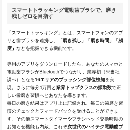
スマートトラッキング電動歯ブラシで、磨き
残しゼロを目指す
「スマートトラッキング」とは、スマートフォンのアプ
リと歯ブラシを連携し、
「磨き残し」「磨き時間」「頻
度」
などを把握できる機能です。
専用のアプリをダウンロードしたら、あなたのスマホと
電動歯ブラシがBluetoothでつながり、業界初（※当社
調べ）となる
16エリアのブラッシング部位検知
を実
現。さらに毎分4万回と
業界トップクラスの振動数
で正
しい歯磨き習慣へとあなたを導きます。
毎日の磨き結果はアプリ上に記録され、毎日の歯磨き習
慣のチェックとフィードバックを受けることができま
す。その他スマートタイマーやブラシヘッド交換時期の
お知らせ機能も内蔵。これぞ
次世代のハイテク電動歯ブ