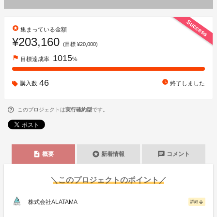
Success
stars
集まっている金額
¥203,160
(目標 ¥20,000)
1015
flag
目標達成率
%
46
watch_later
購入数
終了しました
このプロジェクトは
実行確約型
です。
description
stars
chat
概要
新着情報
コメント
＼このプロジェクトのポイント／
株式会社ALATAMA
arrow_downward
詳細