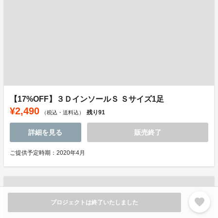
【17%OFF】３ＤインソールＳ Ｓサイズ1足
¥2,490
残り
91
（税込・送料込）
詳細を見る
販売終了
ご提供予定時期：2020年4月
favorite
プロジェクトは終了いたしました