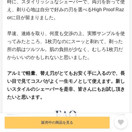
時に、スタイリッシュなシェーバーで、両刃を折って使
え、剃り心地は自分で好みの刃を選べるHigh Proof Raz
orに目が留まりました。
早速、連絡を取り、何度も交渉の上、実際サンプルを使
ってみたところ、1枚刃なのにスーッと剃れて、剃った
所の肌はツルツル。肌の負担が少なく、むしろ1枚刃だ
からいいのかもしれないと思いました。
アルミで軽量、替え刃がとてもお安く手に入るので、長
い目で見てコスパがよく一生モノとして使えます。新し
いスタイルのシェーバーを是非、皆さんにもお試し頂き
たいと思います。
favorite
販売中の商品を見る