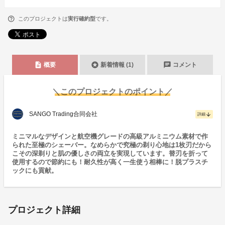
このプロジェクトは
実行確約型
です。
description
stars
chat
概要
新着情報 (1)
コメント
＼このプロジェクトのポイント／
SANGO Trading合同会社
arrow_downward
詳細
ミニマルなデザインと航空機グレードの高級アルミニウム素材で作
られた至極のシェーバー。なめらかで究極の剃り心地は1枚刃だから
こその深剃りと肌の優しさの両立を実現しています。替刃を折って
使用するので節約にも！耐久性が高く一生使う相棒に！脱プラスチ
ックにも貢献。
プロジェクト詳細