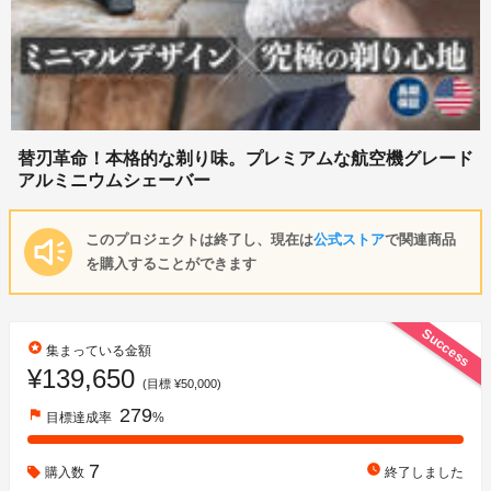
替刃革命！本格的な剃り味。プレミアムな航空機グレード
アルミニウムシェーバー
このプロジェクトは終了し、現在は
公式ストア
で関連商品
を購入することができます
Success
stars
集まっている金額
¥139,650
(目標 ¥50,000)
279
flag
目標達成率
%
7
watch_later
購入数
終了しました