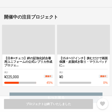
開催中の注目プロジェクト
【日本×チェコ】絆の証強化試合着
【15.6〜17インチ】挟むだけで画面
用ユニフォームの公式レプリカ作成
保護・皮脂拭き取り・マウスパッド
プロジェ...
に...
累計
累計
¥225,000
¥0
募集中
募集中
45
%
0
%
もっと見る
favorite
プロジェクトは終了いたしました