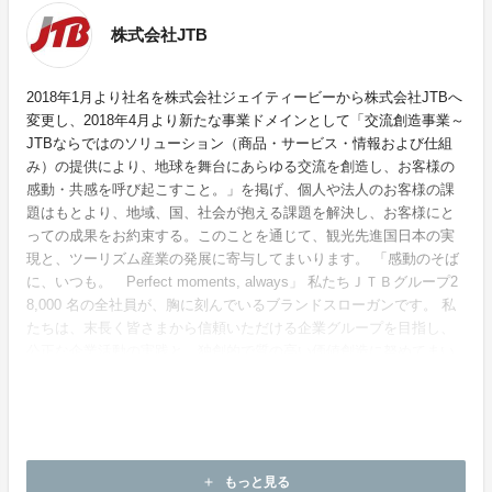
株式会社JTB
2018年1月より社名を株式会社ジェイティービーから株式会社JTBへ
変更し、2018年4月より新たな事業ドメインとして「交流創造事業～
JTBならではのソリューション（商品・サービス・情報および仕組
み）の提供により、地球を舞台にあらゆる交流を創造し、お客様の
感動・共感を呼び起こすこと。」を掲げ、個人や法人のお客様の課
題はもとより、地域、国、社会が抱える課題を解決し、お客様にと
っての成果をお約束する。このことを通じて、観光先進国日本の実
現と、ツーリズム産業の発展に寄与してまいります。 「感動のそば
に、いつも。 Perfect moments, always」 私たちＪＴＢグループ2
8,000 名の全社員が、胸に刻んでいるブランドスローガンです。 私
たちは、末長く皆さまから信頼いただける企業グループを目指し、
公正な企業活動の実践と、独創的で質の高い価値創造に努めてまい
ります。
ホームページ：
https://www.jtbcorp.jp/jp/
もっと見る
add