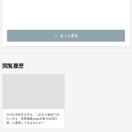
商品（チケット記載内容）のお引渡し時期
商品の引渡し時期またはサービスの提供時期は、プロジェクトペー
ジの記載をご確認ください。
キャンセルの可否と条件
もっと見る
add
キャンセルはできません。
閲覧履歴
ヨガが大好きな方も、これから始めてみ
たい方も「世界遺産yoga＠富士山河口
湖」に参加してみませんか？