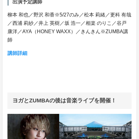
出演予定講師
柳本 和也／野沢 和香※5/27のみ／松本 莉緒／更科 有哉
／西浦 莉紗／井上 英樹／坂 浩一／相楽 のりこ／谷戸
康洋／AYA（HONEY WAXX）／きんきん※ZUMBA講
師
講師詳細
ヨガとZUMBAの後は音楽ライブを開催！