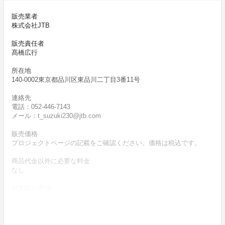
販売業者
株式会社JTB
販売責任者
髙橋広行
所在地
140-0002東京都品川区東品川二丁目3番11号
連絡先
電話：052-446-7143
メール：t_suzuki230@jtb.com
販売価格
プロジェクトページの記載をご確認ください。価格は税込です。
商品代金以外に必要な料金
なし
お支払い方法
クレジットカード（VISA/Master）によりお支払いいただけます。
お支払い時期
商品購入時に決済します。