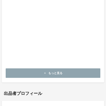
雨天時はどうなりますか？
野外クラスは合同で屋内で行います。但し、朝ヨガは中
止となります。
音楽ライブは申し込みが必要ですか？
不要です。26日のチケットをお持ちの方は、どなたで
もご参加いただけます。
公式HPはこちら！
※イベントの内容は予告なく変更となる場合がござい
ます。予めご了承下さい。
もっと見る
add
出品者プロフィール