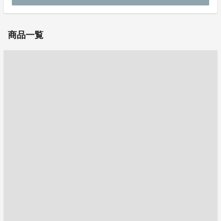
お問い合わせ：
t_suzuki230@jtb.com
商品一覧