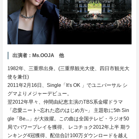
出演者：Ms.OOJA 他
1982年、三重県出身。(三重県観光大使、四日市観光大
使を兼任)
2011年2月16日、Single「It's OK 」でユニバーサル シ
グマよりメジャーデビュー。
翌2012年早々、仲間由紀恵主演のTBS系金曜ドラマ
「恋愛ニート~忘れた恋のはじめ方~」 主題歌に5th Sin
gle「Be...」が大抜擢。この曲は全国テレビ・ラジオ50
局でパワープレイを獲得、 レコチョク2012年上半 期ラ
ンキング4冠獲得、配信合計100万ダウンロードを越え