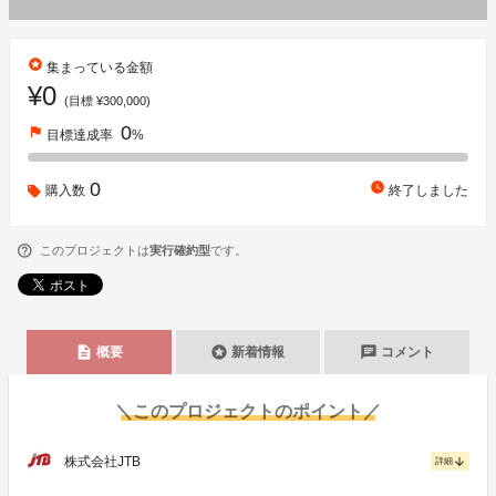
stars
集まっている金額
¥0
(目標 ¥300,000)
0
flag
目標達成率
%
0
watch_later
購入数
終了しました
このプロジェクトは
実行確約型
です。
description
stars
chat
概要
新着情報
コメント
＼このプロジェクトのポイント／
株式会社JTB
arrow_downward
詳細