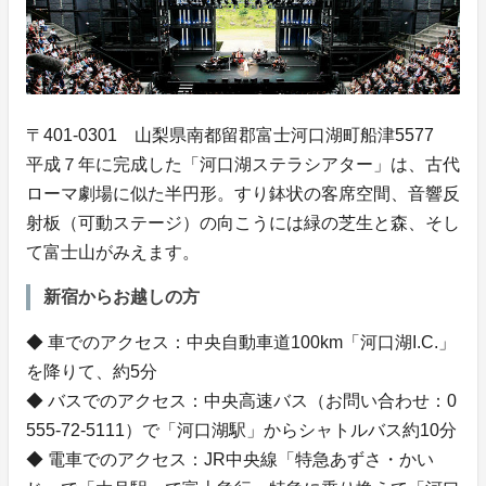
〒401-0301 山梨県南都留郡富士河口湖町船津5577
平成７年に完成した「河口湖ステラシアター」は、古代
ローマ劇場に似た半円形。すり鉢状の客席空間、音響反
射板（可動ステージ）の向こうには緑の芝生と森、そし
て富士山がみえます。
新宿からお越しの方
◆ 車でのアクセス：中央自動車道100km「河口湖I.C.」
を降りて、約5分
◆ バスでのアクセス：中央高速バス（お問い合わせ：0
555-72-5111）で「河口湖駅」からシャトルバス約10分
◆ 電車でのアクセス：JR中央線「特急あずさ・かい