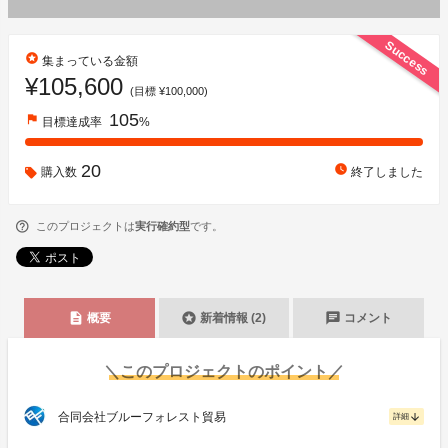
Success
stars
集まっている金額
¥105,600
(目標 ¥100,000)
105
flag
目標達成率
%
20
watch_later
購入数
終了しました
このプロジェクトは
実行確約型
です。
description
stars
chat
概要
新着情報 (2)
コメント
＼このプロジェクトのポイント／
合同会社ブルーフォレスト貿易
arrow_downward
詳細