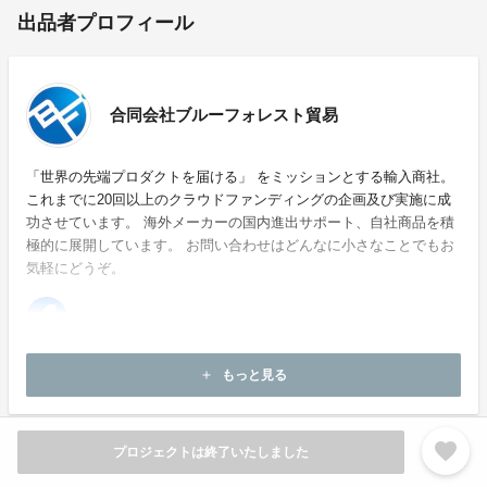
出品者プロフィール
合同会社ブルーフォレスト貿易
「世界の先端プロダクトを届ける」 をミッションとする輸入商社。
これまでに20回以上のクラウドファンディングの企画及び実施に成
功させています。 海外メーカーの国内進出サポート、自社商品を積
極的に展開しています。 お問い合わせはどんなに小さなことでもお
気軽にどうぞ。
ホームページ：
https://www.blueforest-trading.jp/
もっと見る
add
お問い合わせ：
cs@blueforest-trading.jp
favorite
プロジェクトは終了いたしました
商品一覧