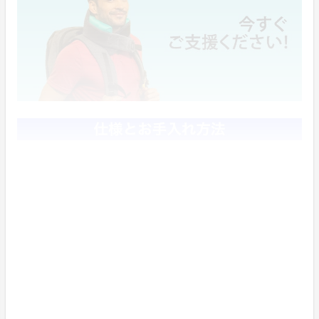
■ベルトストラップ1本
■低反発クッション（大小、各1個）
■キャンリングポーチ（不織布）
■直径12cm（収納時）
■重量230g