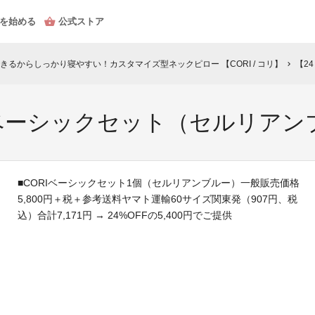
を始める
公式ストア
るからしっかり寝やすい！カスタマイズ型ネックピロー 【CORI / コリ】
【2
chevron_right
I ベーシックセット（セルリア
■CORIベーシックセット1個（セルリアンブルー）一般販売価格
5,800円＋税＋参考送料ヤマト運輸60サイズ関東発（907円、税
込）合計7,171円 → 24%OFFの5,400円でご提供