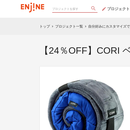
プロジェクト
トップ
プロジェクト一覧
自分好みにカスタマイズでき
chevron_right
chevron_right
【24％OFF】COR