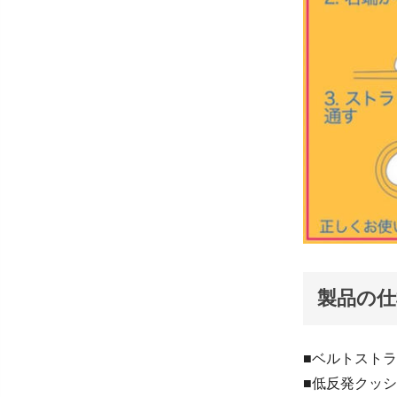
製品の仕
■ベルトストラ
■低反発クッ