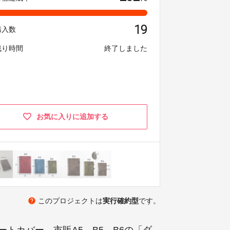
19
購入数
残り時間
終了しました
お気に入りに追加する
help
このプロジェクトは
実行確約型
です。