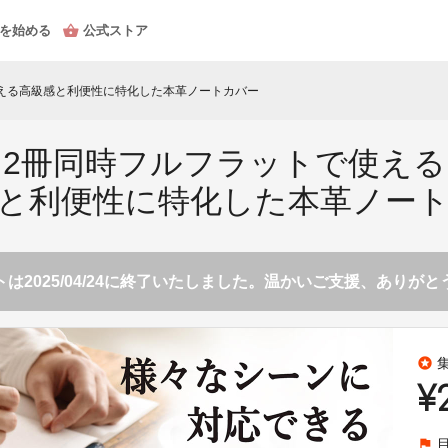
を始める
公式ストア
える高級感と利便性に特化した本革ノートカバー
2冊同時フルフラットで使える
と利便性に特化した本革ノー
は2025/04/24に終了いたしました。温かいご支援、ありが
stars
¥
flag