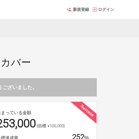
新規登録
ログイン
トカバー
とうございました。
Success
集まっている金額
253,000
¥100,000)
(目標
252
%
目標達成率